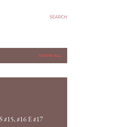
SEARCH
SHOW ALL
#15, #16 E #17