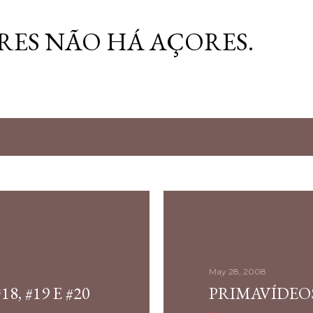
Skip to main content
RES NÃO HÁ AÇORES.
8
May 28, 2008
8, #19 E #20
PRIMAVÍDEOS 