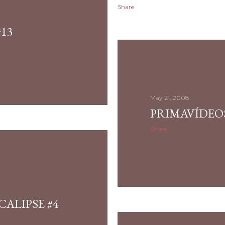
Share
13
May 21, 2008
PRIMAVÍDEOS
Share
CALIPSE #4