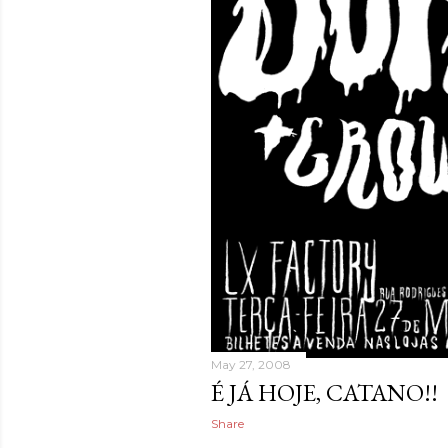
May 27, 2008
É JÁ HOJE, CATANO!!
Share