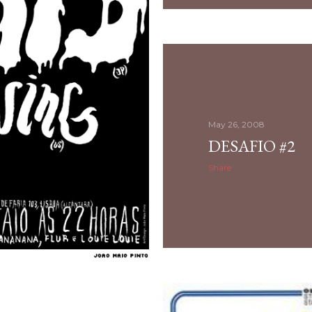
May 26, 2008
DESAFIO #2
Share