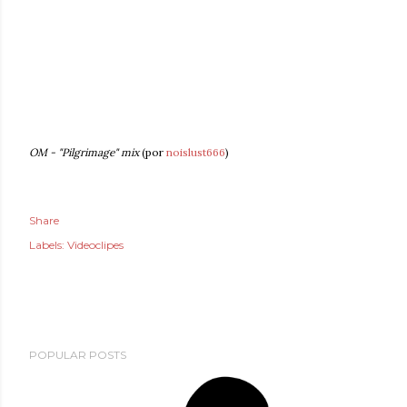
OM - "Pilgrimage" mix
(por
noislust666
)
Share
Labels:
Videoclipes
POPULAR POSTS