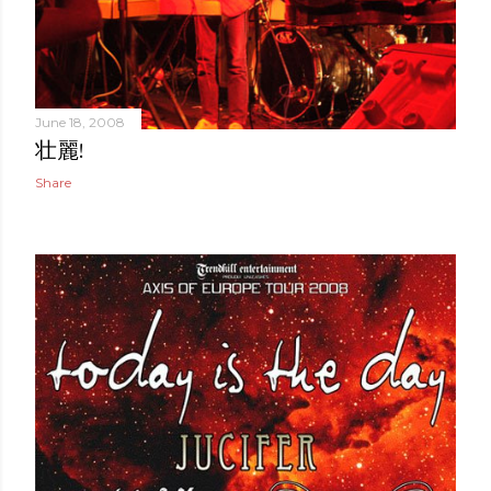
June 18, 2008
壮麗!
Share