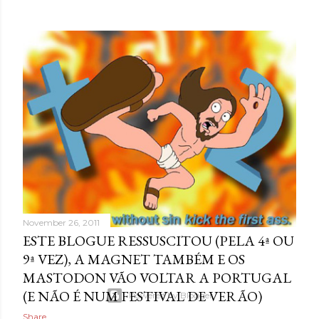
OLDER POSTS
November 26, 2011
ESTE BLOGUE RESSUSCITOU (PELA 4ª OU
9ª VEZ), A MAGNET TAMBÉM E OS
MASTODON VÃO VOLTAR A PORTUGAL
(E NÃO É NUM FESTIVAL DE VERÃO)
Powered by Blogger
Share