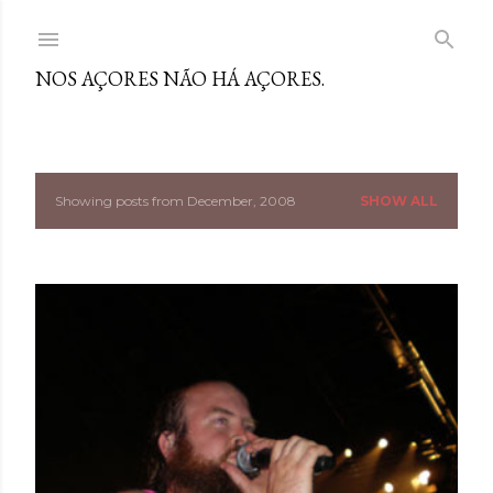
Skip to main content
NOS AÇORES NÃO HÁ AÇORES.
Showing posts from December, 2008
SHOW ALL
P
o
s
t
s