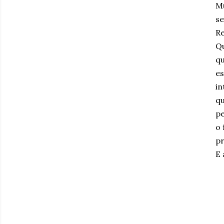
Mu
se
Re
Qu
qu
es
in
qu
pe
o 
pr
E 