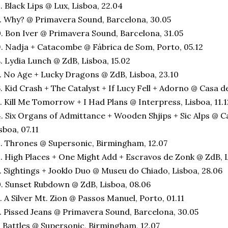
. Black Lips @ Lux, Lisboa, 22.04
. Why? @ Primavera Sound, Barcelona, 30.05
. Bon Iver @ Primavera Sound, Barcelona, 31.05
. Nadja + Catacombe @ Fábrica de Som, Porto, 05.12
. Lydia Lunch @ ZdB, Lisboa, 15.02
. No Age + Lucky Dragons @ ZdB, Lisboa, 23.10
. Kid Crash + The Catalyst + If Lucy Fell + Adorno @ Casa d
. Kill Me Tomorrow + I Had Plans @ Interpress, Lisboa, 11.1
. Six Organs of Admittance + Wooden Shjips + Sic Alps @ 
sboa, 07.11
. Thrones @ Supersonic, Birmingham, 12.07
. High Places + One Might Add + Escravos de Zonk @ ZdB, Li
. Sightings + Jooklo Duo @ Museu do Chiado, Lisboa, 28.06
. Sunset Rubdown @ ZdB, Lisboa, 08.06
. A Silver Mt. Zion @ Passos Manuel, Porto, 01.11
. Pissed Jeans @ Primavera Sound, Barcelona, 30.05
. Battles @ Supersonic, Birmingham, 12.07