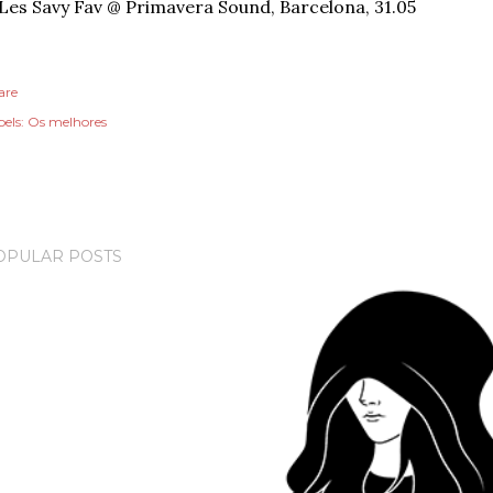
 Les Savy Fav @ Primavera Sound, Barcelona, 31.05
are
els:
Os melhores
OPULAR POSTS