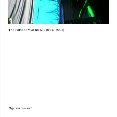
The Faint ao vivo no Lux (04.12.2008)
"Agenda Suicide"