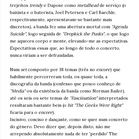
trejeitos
trendy
e Dapose como
metalhead
de serviço (o
baixista e o baterista, Joel Petersen e Carl Baechle,
respectivamente, apresentavam-se bastante mais
discretos), a banda fez uma abertura mortal com
"Agenda
Suicide"
, logo seguida de
"Dropkick the Punks"
, o que logo
me aqueceu corpo e mente, elevando-me as expectativas.
Expectativas essas que, ao longo de todo o concerto,
nunca viriam a ser defraudadas.
Num
set
composto por 18 temas (três no
encore
) que
habilmente percorreram toda, ou quase toda, a
discografia da banda (confesso que pouco conheço de
"Media"
ou da existência da banda como Norman Bailer),
até os seis ou sete temas de
"Fasciinatiion"
interpretados
resultaram bastante bem (o
hit "The Geeks Were Right"
ficaria para o
encore
).
Incisivo, conciso e dançante, como se quer num concerto
do género. Devo dizer que, depois disto, não me
arrependo absolutamente nada de ter 'perdido' The