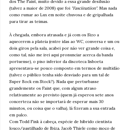
dos The Faint, muito devido a essa grande desilusão
(talvez a maior de 2008) que foi
"Fasciinatiion"
. Mas nada
como rumar ao Lux em noite chuvosa e de gripalhada
para tirar as teimas.
À chegada, embora atrasada e já com os Sizo a
aquecerem a plateia (entre idas ao WC, conversa e um ou
dois giros pela sala, acabei por não ver grande coisa e,
como tal, não me irei aqui pronunciar acerca da banda
portuense), o piso inferior da discoteca lisboeta
apresentava-se pouco composto em termos de multidão
(talvez o público tenha sido desviado para um tal de
Super Bock em Stock?). Nada que perturbasse
grandemente os Faint que, com algum atraso
relativamente ao previsto (quem já esperou sete anos
concerteza não se importará de esperar mais 30
minutos, ou coisa que o valha), lá fizeram a sua entrada
em palco.
Com Todd Fink à cabeça, espécie de híbrido cientista
louco/pastilhado de Ibiza, Jacob Thiele como moço de