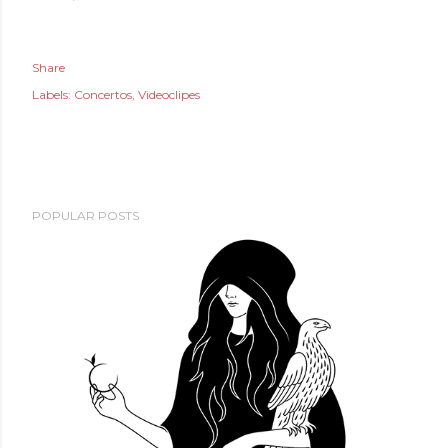
Share
Labels:
Concertos
Videoclipes
POPULAR POSTS