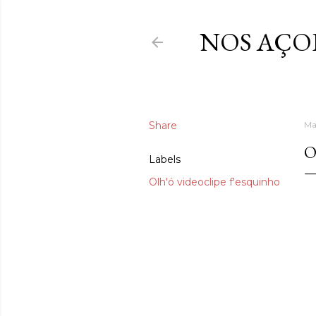
NOS AÇO
Share
Ma
O
Labels
Olh'ó videoclipe f'esquinho