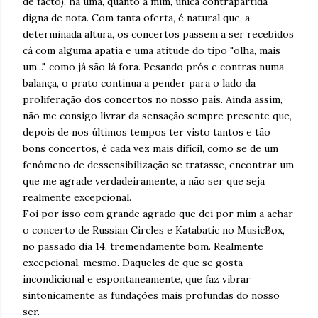
de facto), há uma, quanto a mim, única contrapartida
digna de nota. Com tanta oferta, é natural que, a
determinada altura, os concertos passem a ser recebidos
cá com alguma apatia e uma atitude do tipo "olha, mais
um...", como já são lá fora. Pesando prós e contras numa
balança, o prato continua a pender para o lado da
proliferação dos concertos no nosso país. Ainda assim,
não me consigo livrar da sensação sempre presente que,
depois de nos últimos tempos ter visto tantos e tão
bons concertos, é cada vez mais difícil, como se de um
fenómeno de dessensibilização se tratasse, encontrar um
que me agrade verdadeiramente, a não ser que seja
realmente excepcional.
Foi por isso com grande agrado que dei por mim a achar
o concerto de Russian Circles e Katabatic no MusicBox,
no passado dia 14, tremendamente bom. Realmente
excepcional, mesmo. Daqueles de que se gosta
incondicional e espontaneamente, que faz vibrar
sintonicamente as fundações mais profundas do nosso
ser.