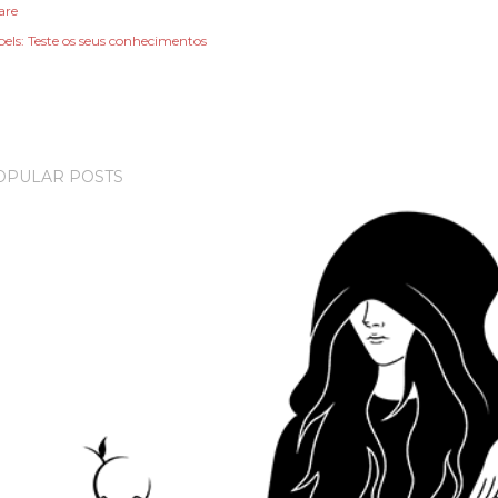
are
els:
Teste os seus conhecimentos
OPULAR POSTS