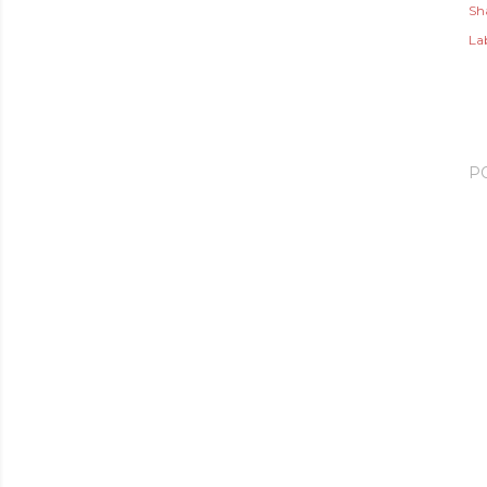
Sh
Lab
P