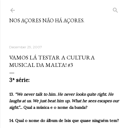
Skip to main content
NOS AÇORES NÃO HÁ AÇORES.
December 29, 2007
VAMOS LÁ TESTAR A CULTURA
MUSICAL DA MALTA! #3
3ª série:
13.
“We never talk to him. He never looks quite right. He
laughs at us. We just beat him up. What he sees escapes our
sight.”
... Qual a música e o nome da banda?
14. Qual o nome do álbum de Isis que quase ninguém tem?