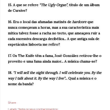
15. A que se refere
“The Ugly Organ”
, título de um álbum
de Cursive?
16. Era o local das afamadas matinés de
hardcore
que
nunca começavam a horas, mas a sua característica mais
mítica talvez fosse a racha no tecto, que ameaçava ruir a
cada sucessiva descarga decibélica... A que antiga sala de
espetáculos lisboeta me refiro?
17. Os The Knife têm a fama, José González retirou-lhe o
proveito e uma fama ainda maior... A música chama-se?
18.
“I will sell the night through. I will celebrate you. By the
way I talk about it. By the way I live”
... Qual a música e o
nome da banda?
Share
Labels:
Teste os seus conhecimentos