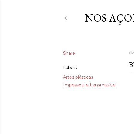
NOS AÇO
Share
Oc
B
Labels
Artes plásticas
Impessoal e transmissível