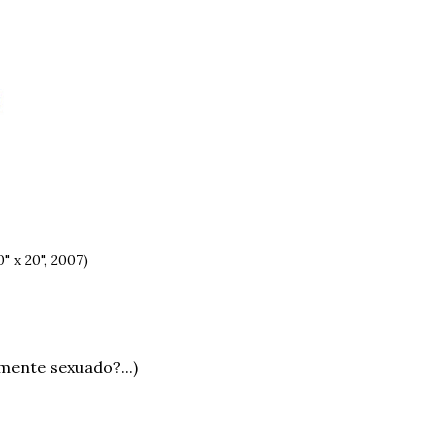
" x 20", 2007)
mente sexuado?...)