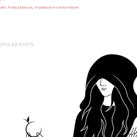
els:
Artes plásticas
Impessoal e transmissível
OPULAR POSTS