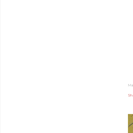
Ma
Sh