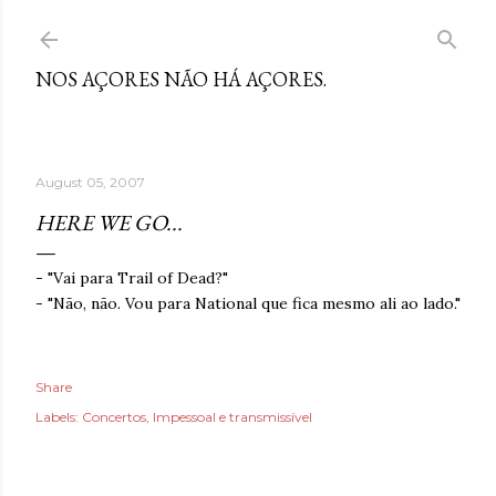
Skip to main content
NOS AÇORES NÃO HÁ AÇORES.
August 05, 2007
HERE WE GO...
- "Vai para Trail of Dead?"
- "Não, não. Vou para National que fica mesmo ali ao lado."
Share
Labels:
Concertos
Impessoal e transmissível