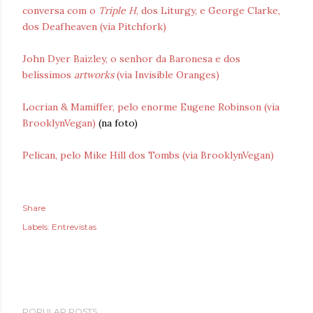
conversa com o
Triple H
, dos Liturgy, e George Clarke,
dos Deafheaven (via Pitchfork)
John Dyer Baizley, o senhor da Baronesa e dos
belíssimos
artworks
(via Invisible Oranges)
Locrian & Mamiffer, pelo enorme Eugene Robinson (via
BrooklynVegan)
(na foto)
Pelican, pelo Mike Hill dos Tombs (via BrooklynVegan)
Share
Labels:
Entrevistas
POPULAR POSTS