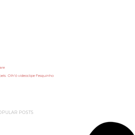
are
els:
Olh'ó videoclipe f'esquinho
OPULAR POSTS