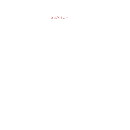
SEARCH