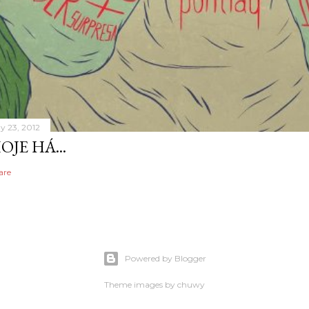
y 23, 2012
OJE HÁ...
are
Powered by Blogger
Theme images by
chuwy