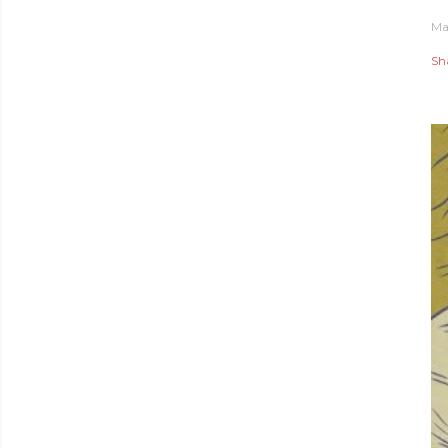
Ma
Sh