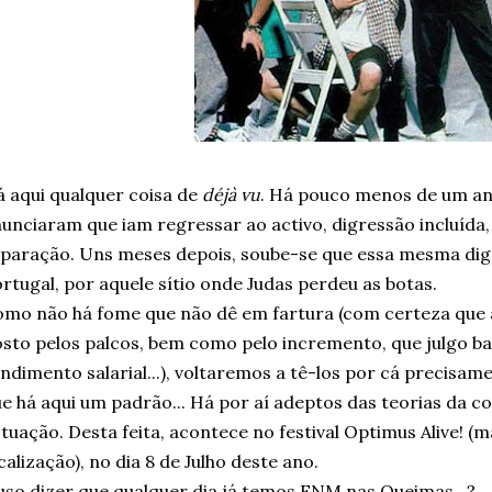
 aqui qualquer coisa de
déjà vu
. Há pouco menos de um an
unciaram que iam regressar ao activo, digressão incluída,
paração. Uns meses depois, soube-se que essa mesma digr
rtugal, por aquele sítio onde Judas perdeu as botas.
mo não há fome que não dê em fartura (com certeza que 
sto pelos palcos, bem como pelo incremento, que julgo bas
ndimento salarial...), voltaremos a tê-los por cá precisa
e há aqui um padrão... Há por aí adeptos das teorias da c
tuação. Desta feita, acontece no festival Optimus Alive! 
calização), no dia 8 de Julho deste ano.
so dizer que qualquer dia já temos FNM nas Queimas...?