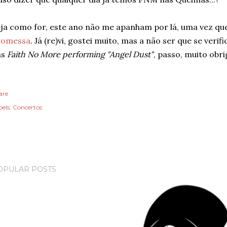
ja como for, este ano não me apanham por lá, uma vez que
romessa
. Já (re)vi, gostei muito, mas a não ser que se veri
ns
Faith No More performing "Angel Dust"
, passo, muito obri
are
els:
Concertos
OPULAR POSTS