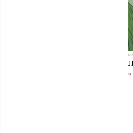
Ma
H
Sh