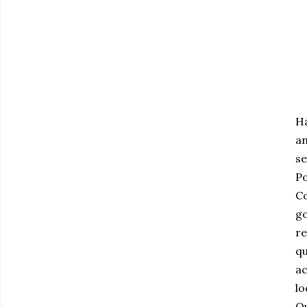
Há
an
se
Po
Co
go
re
qu
ac
lo
Ou