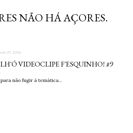
Skip to main content
RES NÃO HÁ AÇORES.
rch 27, 2010
LH'Ó VIDEOCLIPE F'ESQUINHO! #9
 para não fugir à temática...