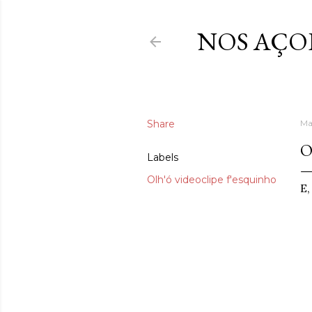
NOS AÇO
Share
Ma
O
Labels
Olh'ó videoclipe f'esquinho
E,