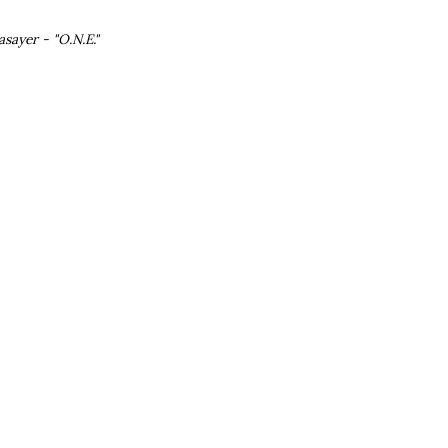
asayer - "O.N.E."