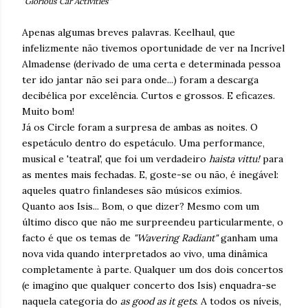
"Glorious Car Activities"
Apenas algumas breves palavras. Keelhaul, que
infelizmente não tivemos oportunidade de ver na Incrível
Almadense (derivado de uma certa e determinada pessoa
ter ido jantar não sei para onde...) foram a descarga
decibélica por excelência. Curtos e grossos. E eficazes.
Muito bom!
Já os Circle foram a surpresa de ambas as noites. O
espetáculo dentro do espetáculo. Uma performance,
musical e 'teatral', que foi um verdadeiro
haista vittu!
para
as mentes mais fechadas. E, goste-se ou não, é inegável:
aqueles quatro finlandeses são músicos exímios.
Quanto aos Isis... Bom, o que dizer? Mesmo com um
último disco que não me surpreendeu particularmente, o
facto é que os temas de
"Wavering Radiant"
ganham uma
nova vida quando interpretados ao vivo, uma dinâmica
completamente à parte. Qualquer um dos dois concertos
(e imagino que qualquer concerto dos Isis) enquadra-se
naquela categoria do
as good as it gets
. A todos os níveis,