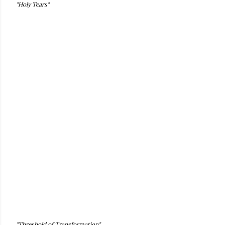
"Holy Tears"
"Threshold of Transformation"