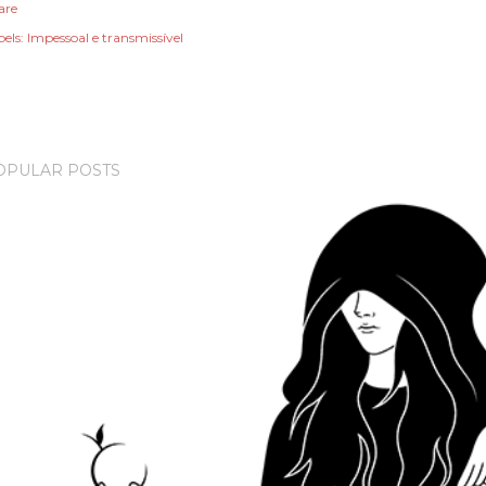
are
els:
Impessoal e transmissível
OPULAR POSTS