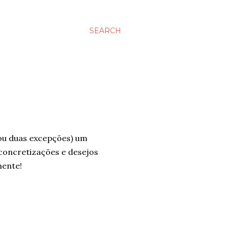
SEARCH
ou duas excepções) um
concretizações e desejos
mente!