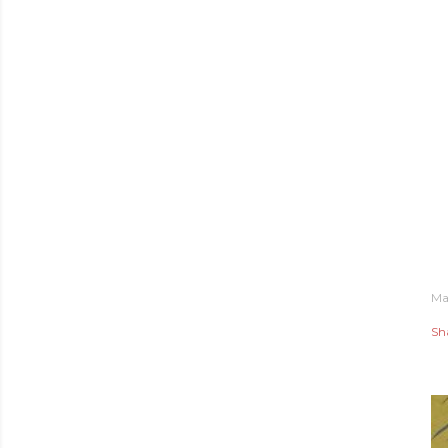
Ma
Sh