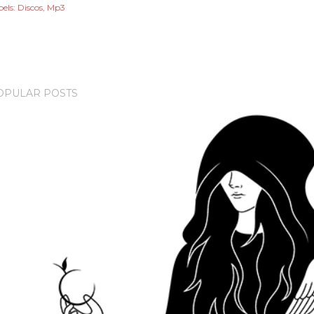
els:
Discos
Mp3
OPULAR POSTS