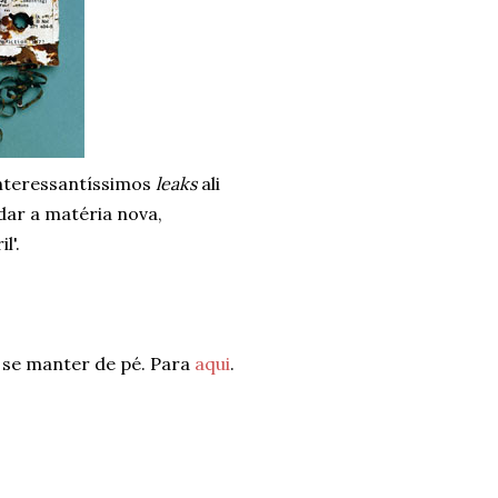
interessantíssimos
leaks
ali
udar a matéria nova,
l'.
a se manter de pé. Para
aqui
.