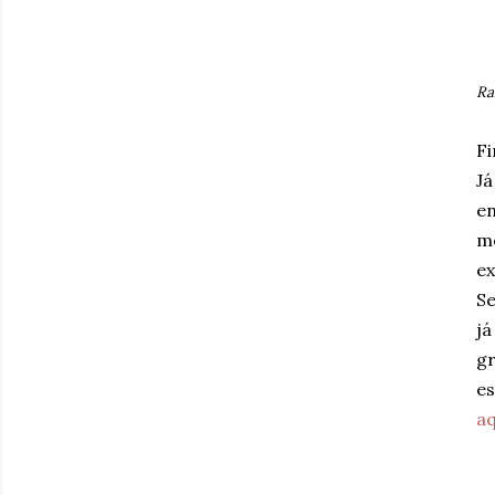
Ra
Fi
Já
en
me
ex
Se
já
gr
es
aq