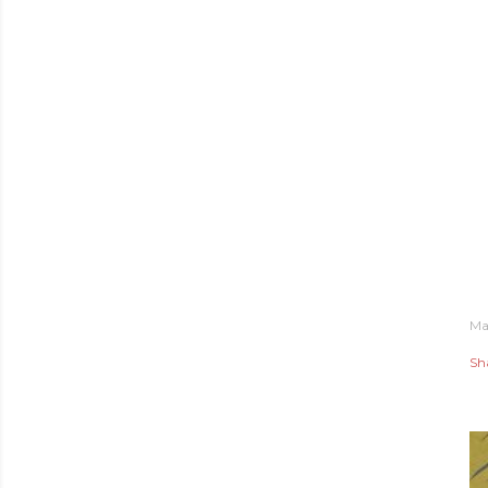
Ma
Sh