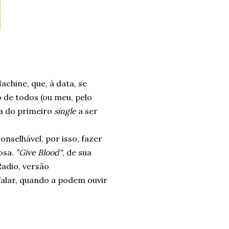
achine, que, à data, se
 de todos (ou meu, pelo
ma do primeiro
single
a ser
nselhável, por isso, fazer
osa.
"Give Blood"
, de sua
Radio, versão
 falar, quando a podem ouvir