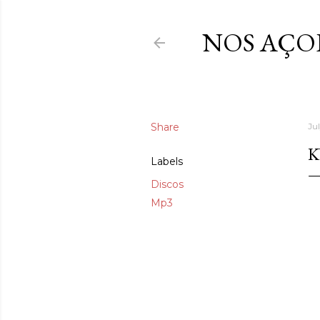
NOS AÇO
Share
Ju
K
Labels
Discos
Mp3