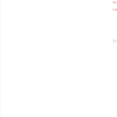
Sh
Lab
P