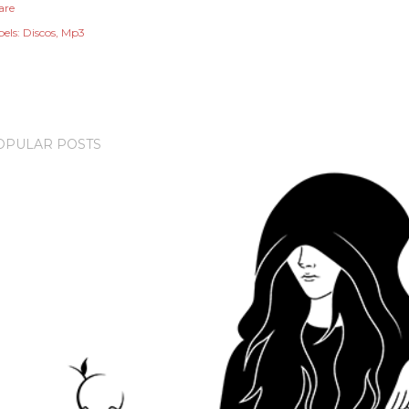
are
els:
Discos
Mp3
OPULAR POSTS