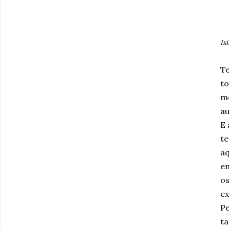
Is
Te
to
me
au
E 
te
aq
em
os
ex
Pe
ta