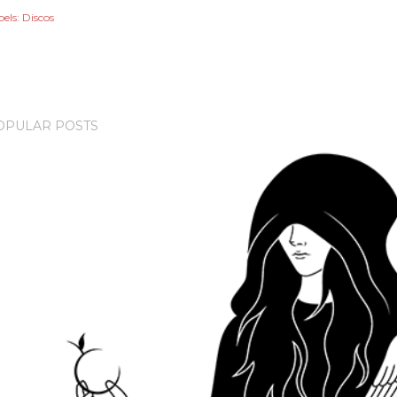
els:
Discos
OPULAR POSTS