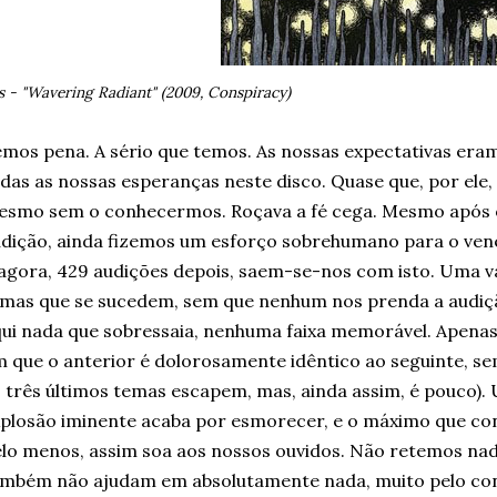
is - "Wavering Radiant" (2009, Conspiracy)
mos pena. A sério que temos. As nossas expectativas era
das as nossas esperanças neste disco. Quase que, por ele
smo sem o conhecermos. Roçava a fé cega. Mesmo após o
dição, ainda fizemos um esforço sobrehumano para o ven
agora, 429 audições depois, saem-se-nos com isto. Uma va
mas que se sucedem, sem que nenhum nos prenda a audiçã
ui nada que sobressaia, nenhuma faixa memorável. Apenas 
 que o anterior é dolorosamente idêntico ao seguinte, s
 três últimos temas escapem, mas, ainda assim, é pouco).
plosão iminente acaba por esmorecer, e o máximo que co
lo menos, assim soa aos nossos ouvidos. Não retemos nad
mbém não ajudam em absolutamente nada, muito pelo con