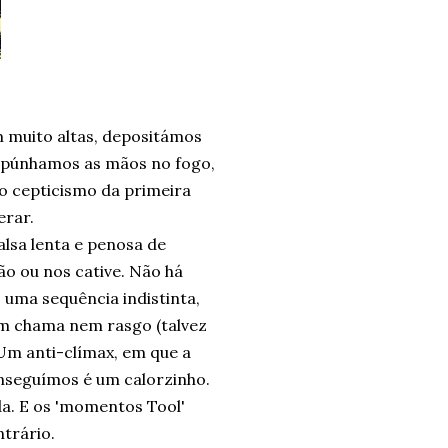
m muito altas, depositámos
, púnhamos as mãos no fogo,
 cepticismo da primeira
erar.
lsa lenta e penosa de
o ou nos cative. Não há
uma sequência indistinta,
em chama nem rasgo (talvez
 Um anti-clímax, em que a
nseguímos é um calorzinho.
a. E os 'momentos Tool'
trário.