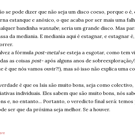
o se pode dizer que não seja um disco coeso, porque o é, 
rna estanque e anóxico, o que acaba por ser mais uma fal
ualquer bandinha
wannabe
, seria um grande disco. Mas par
ssa da mediania. E mediania aqui é estagnar, e estagnar é,
orrer.
lvez a fórmula
post-metal
se esteja a esgotar, como tem 
das as coisas
post-
após alguns anos de sobreexploração/
e é que nós vamos ouvir?!), mas só isso não explica uma c
verdade é que os Isis são muito bons, seja como colectivo
iativas individuais. Eles sabem que são muito bons, nós sa
ns e, no entanto... Portanto, o veredicto final será: temo
de ser que da próxima seja melhor. Se a houver.
are