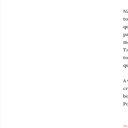
Nã
to
q
pa
m
Ta
to
qu
A 
cr
bo
Po
Sh