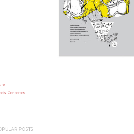
are
els:
Concertos
OPULAR POSTS