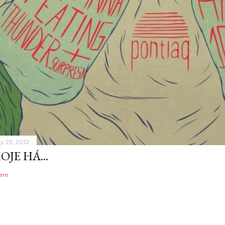
y 23, 2012
OJE HÁ...
are