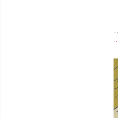
Ma
Sh