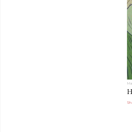
Ma
H
Sh