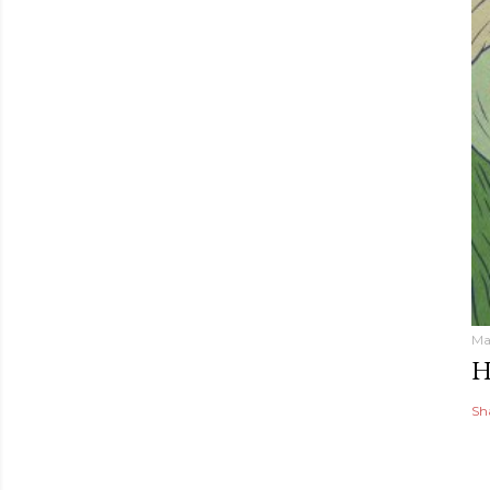
Ma
H
Sh