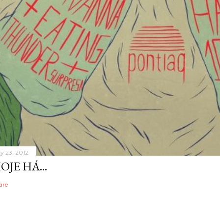
y 23, 2012
OJE HÁ...
are