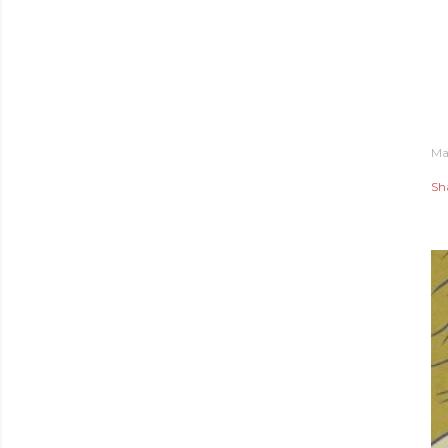
Ma
Sh