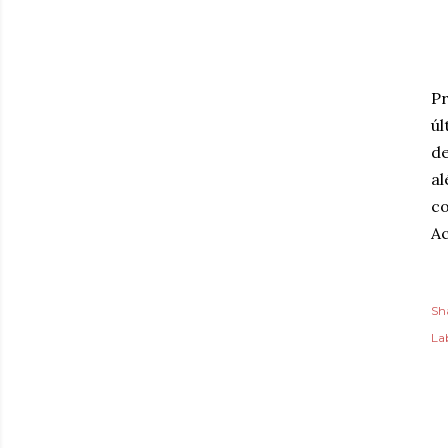
Pr
ú
de
al
co
Ac
Sh
Lab