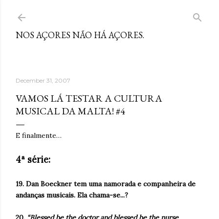
Skip to main content
NOS AÇORES NÃO HÁ AÇORES.
December 31, 2007
VAMOS LÁ TESTAR A CULTURA
MUSICAL DA MALTA! #4
E finalmente…
4ª série:
19. Dan Boeckner tem uma namorada e companheira de
andanças musicais. Ela chama-se...?
20.
“Blessed be the doctor and blessed be the nurse,