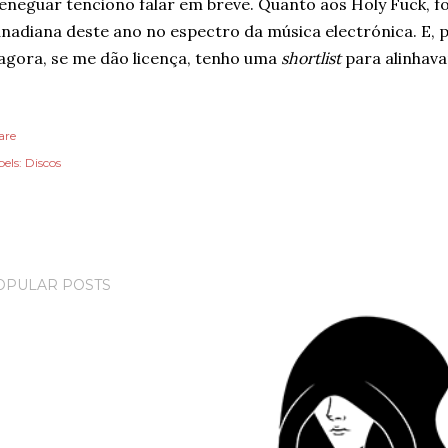
neguar tenciono falar em breve. Quanto aos Holy Fuck, 
nadiana deste ano no espectro da música electrónica. E, p
agora, se me dão licença, tenho uma
shortlist
para alinhava
are
els:
Discos
OPULAR POSTS