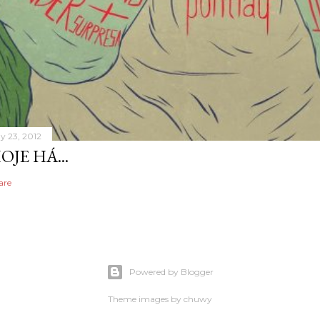
y 23, 2012
OJE HÁ...
are
Powered by Blogger
Theme images by
chuwy