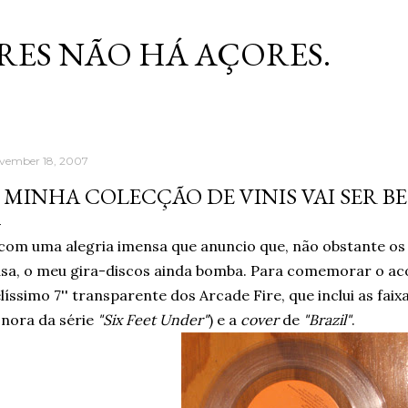
Skip to main content
RES NÃO HÁ AÇORES.
vember 18, 2007
 MINHA COLECÇÃO DE VINIS VAI SER BE
com uma alegria imensa que anuncio que, não obstante os 
sa, o meu gira-discos ainda bomba. Para comemorar o aco
líssimo 7'' transparente dos Arcade Fire, que inclui as faix
nora da série
"Six Feet Under"
) e a
cover
de
"Brazil"
.