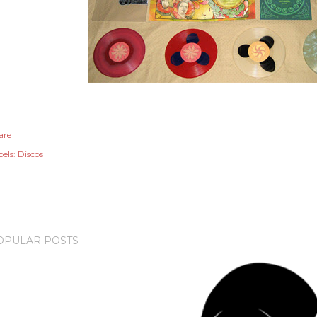
are
els:
Discos
OPULAR POSTS