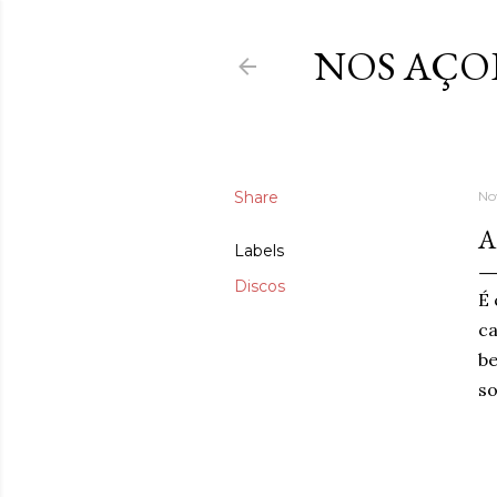
NOS AÇO
Share
No
A
Labels
Discos
É 
ca
be
so