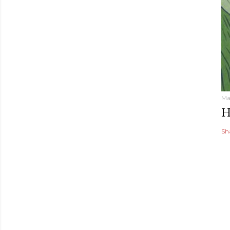
Ma
H
Sh