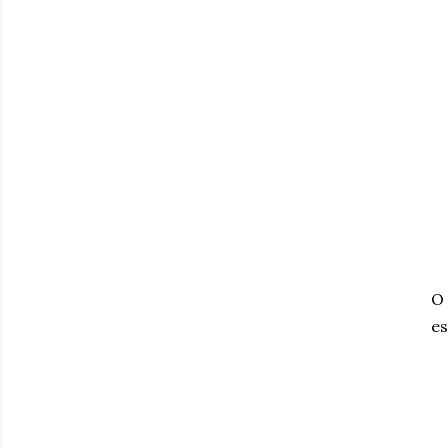
O 
es