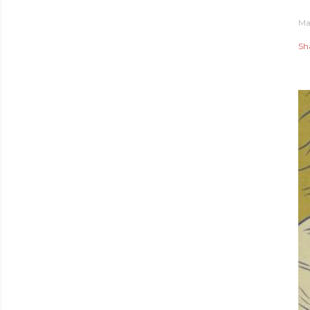
Ma
Sh