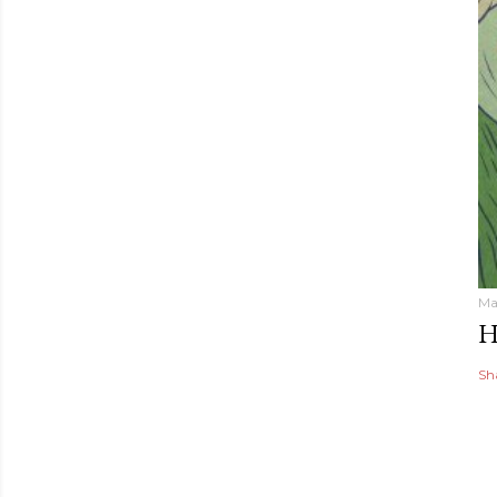
Ma
H
Sh