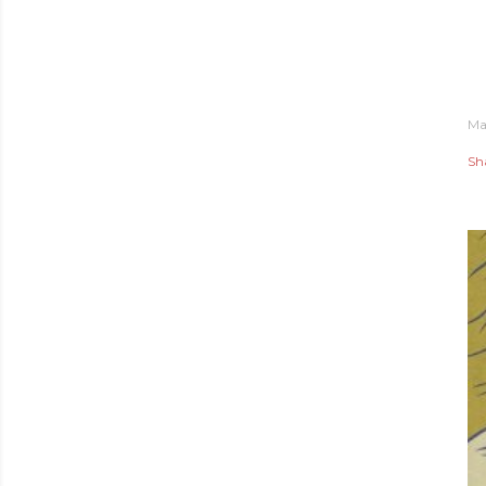
Ma
Sh