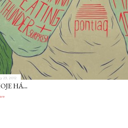
y 23, 2012
OJE HÁ...
are