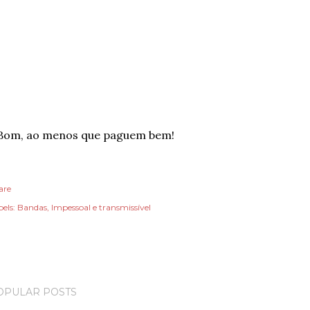
.Bom, ao menos que paguem bem!
are
els:
Bandas
Impessoal e transmissível
OPULAR POSTS