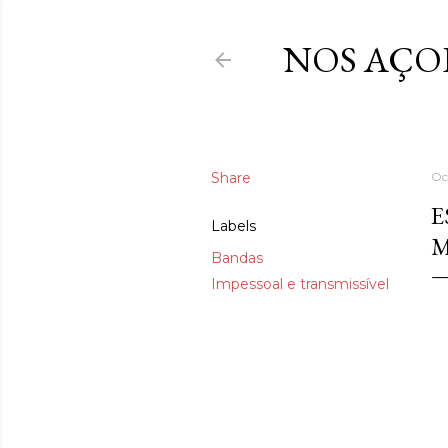
NOS AÇO
Share
Oc
E
Labels
M
Bandas
Impessoal e transmissível