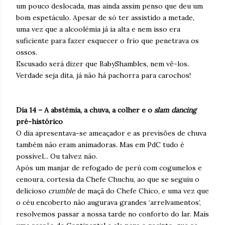
um pouco deslocada, mas ainda assim penso que deu um
bom espetáculo. Apesar de só ter assistido a metade,
uma vez que a alcoolémia já ia alta e nem isso era
suficiente para fazer esquecer o frio que penetrava os
ossos.
Escusado será dizer que BabyShambles, nem vê-los.
Verdade seja dita, já não há pachorra para carochos!
Dia 14 – A abstémia, a chuva, a colher e o
slam dancing
pré-histórico
O dia apresentava-se ameaçador e as previsões de chuva
também não eram animadoras. Mas em PdC tudo é
possível... Ou talvez não.
Após um manjar de refogado de perú com cogumelos e
cenoura, cortesia da Chefe Chuchu, ao que se seguiu o
delicioso
crumble
de maçã do Chefe Chico, e uma vez que
o céu encoberto não augurava grandes ‘arrelvamentos’,
resolvemos passar a nossa tarde no conforto do lar. Mais