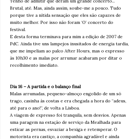
Tenho de admitir que deram um grande concerto...
Brutal, até. Mas, ainda assim, soube-me a pouco. Tudo
porque tive a nítida sensação que eles são capazes de
muito melhor. Por isso não foram ‘O’ concerto do
festival.
E desta forma terminava para mim a edição de 2007 de
PdC. Ainda tive uns lampejos inusitados de energia tardia,
que me impeliam ao palco After Hours, mas o expresso
às 10h30 e as malas por arrumar acabaram por ditar o
recolhimento imediato.
Dia 16 – A partida e o balanço final
Malas arrumadas, pequeno-almoço engolido de um só
trago, casinha às costas e era chegada a hora do “adeus,
até para o ano!”, de volta a Lisboa.
A viagem de expresso foi tranquila, sem desvios. Apenas
uma paragem na estação de serviço da Mealhada para
esticar as pernas, esvaziar a bexiga e retemperar. O
motorista era castiço, a companhia agradável e ainda