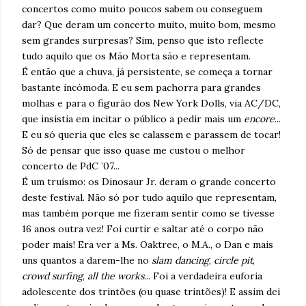
concertos como muito poucos sabem ou conseguem
dar? Que deram um concerto muito, muito bom, mesmo
sem grandes surpresas? Sim, penso que isto reflecte
tudo aquilo que os Mão Morta são e representam.
É então que a chuva, já persistente, se começa a tornar
bastante incómoda. E eu sem pachorra para grandes
molhas e para o figurão dos New York Dolls, via AC/DC,
que insistia em incitar o público a pedir mais um
encore
...
E eu só queria que eles se calassem e parassem de tocar!
Só de pensar que isso quase me custou o melhor
concerto de PdC ’07...
É um truísmo: os Dinosaur Jr. deram o grande concerto
deste festival. Não só por tudo aquilo que representam,
mas também porque me fizeram sentir como se tivesse
16 anos outra vez! Foi curtir e saltar até o corpo não
poder mais! Era ver a Ms. Oaktree, o M.A., o Dan e mais
uns quantos a darem-lhe no
slam dancing
,
circle pit
,
crowd surfing
,
all the works
... Foi a verdadeira euforia
adolescente dos trintões (ou quase trintões)! E assim dei