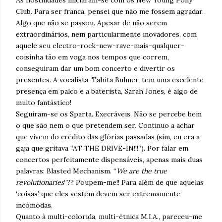
As hostilidades iniciaram-se com os New Young Pony
Club. Para ser franca, pensei que não me fossem agradar.
Algo que não se passou. Apesar de não serem
extraordinários, nem particularmente inovadores, com
aquele seu electro-rock-new-rave-mais-qualquer-
coisinha tão em voga nos tempos que correm,
conseguiram dar um bom concerto e divertir os
presentes. A vocalista, Tahita Bulmer, tem uma excelente
presença em palco e a baterista, Sarah Jones, é algo de
muito fantástico!
Seguiram-se os Sparta. Execráveis. Não se percebe bem
o que são nem o que pretendem ser. Continuo a achar
que vivem do crédito das glórias passadas (sim, eu era a
gaja que gritava “AT THE DRIVE-IN!!!”). Por falar em
concertos perfeitamente dispensáveis, apenas mais duas
palavras: Blasted Mechanism. “
We are the true
revolutionaries
”?? Poupem-me!! Para além de que aquelas
‘coisas’ que eles vestem devem ser extremamente
incómodas.
Quanto à multi-colorida, multi-étnica M.I.A., pareceu-me