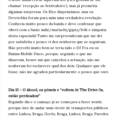
chamar ‘recepção ao festivaleiro’), mas já prometia
algumas surpresas. Os Sizo dispensámos, mas os
Devotchka foram para mim uma verdadeira revelação.
Conhecia muito pouco da banda e devo confessar que
vibrei com a fusão indie/mariachi/gipsy/folk e simpatia
desta rapaziada! Tanto me surpreenderam que me dei
por satisfeita e pouco vi dos senhores que se seguiram.
Não percebi muito bem se teria sido o DJ Fra ou os
Simian Mobile Disco, porque, segundo o que me
disseram, houve um que cancelou a actuação, não me
souberam foi esclarecer qual dos dois. Qualquer que ele
fosse, não me agradou particularmente o pouco que ouvi.
Dia 13 – O álcool, os póneis e “voltem At The Drive-In,
estão perdoados!”
Segundo dia e o cansaço já se começava a fazer sentir,
porque isto de andar num virote de transportes públicos
entre Lisboa, Braga, Gerês, Braga, Lisboa, Braga, Paredes