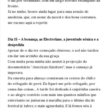
o dia por terminado, com um largo sorriso estampado na
fronte.
Já no ninho, houve ainda lugar para uma sessão de
anedotas, que, em nome da moral e dos bons costumes,
me escuso aqui a repetir.
Dia 15 – A bonança, as Electrelane, a juventude sónica e a
despedida
Apesar de o dia ter começado chuvoso, o sol não tardou
em dar um arzinho da sua graça.
Com muita pena minha não assisti à projecção do
documentário “
American Hardcore
”, mas o cansaço já
imperava.
Da ementa para almoço constavam os restos do chili e
do refogado de perú. Eu fiquei-me pelo refogado, por
causa das coisas... A tarde foi dedicada à caipirinha caseira
e ao alegre convívio com mais uns quantos mânfios que
entretanto se juntaram à maralha para o último dia do
festival (e talvez o mais aguardado). E lá fomos nós à