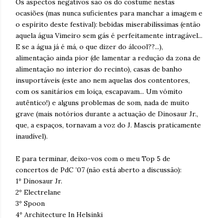
Os aspectos negativos são os do costume nestas
ocasiões (mas nunca suficientes para manchar a imagem e
o espírito deste festival): bebidas miserabilíssimas (então
aquela água Vimeiro sem gás é perfeitamente intragável...
E se a água já é má, o que dizer do álcool??...),
alimentação ainda pior (de lamentar a redução da zona de
alimentação no interior do recinto), casas de banho
insuportáveis (este ano nem aquelas dos contentores,
com os sanitários em loiça, escapavam... Um vómito
autêntico!) e alguns problemas de som, nada de muito
grave (mais notórios durante a actuação de Dinosaur Jr.,
que, a espaços, tornavam a voz do J. Mascis praticamente
inaudível).
E para terminar, deixo-vos com o meu Top 5 de
concertos de PdC ’07 (não está aberto a discussão):
1º Dinosaur Jr.
2º Electrelane
3º Spoon
4º Architecture In Helsinki