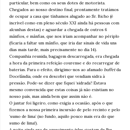
particular, bem como os seus dotes de motorista.
Chegados ao nosso destino final, prontamente tratámos
de ocupar a casa que tínhamos alugado ao Sr. Bicho (é
incrível como em pleno século XXI ainda há pessoas com
alcunhas destas) e aguardar a chegada de outros 6
mânfios, e mânfias, que nos iriam acompanhar no périplo
(ficaria a faltar um mânfio, que iria dar sinais de vida uns
dias mais tarde, mais precisamente no dia 14).
Companhia reunida, bagagem descarregada, era chegada
a hora da primeira refeição courense e do recarregar de
baterias. Para o efeito, dirigimo-nos ao afamado
buffet
da
Docelândia, onde eu descobri que vendiam sidra à
pressão. Pode-se dizer que fiquei ‘sidrada’! Estava
mesmo convencida que estas coisas já não existiam no
nosso país, mas ainda bem que assim não é.
O jantar foi ligeiro, como exigia a ocasião, após o que
fizemos a nossa primeira incursão de pelo recinto e pelo
‘sumo de lima’ (no fundo, aquilo pouco mais era do que
sumo de lima!).
A noite ainda era de aquecimento (eles gostam de lhe