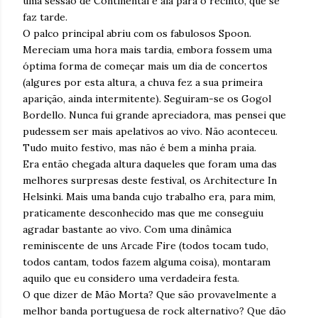
uma sessão de Continental e ala para o recinto, que se
faz tarde.
O palco principal abriu com os fabulosos Spoon.
Mereciam uma hora mais tardia, embora fossem uma
óptima forma de começar mais um dia de concertos
(algures por esta altura, a chuva fez a sua primeira
aparição, ainda intermitente). Seguiram-se os Gogol
Bordello. Nunca fui grande apreciadora, mas pensei que
pudessem ser mais apelativos ao vivo. Não aconteceu.
Tudo muito festivo, mas não é bem a minha praia.
Era então chegada altura daqueles que foram uma das
melhores surpresas deste festival, os Architecture In
Helsinki. Mais uma banda cujo trabalho era, para mim,
praticamente desconhecido mas que me conseguiu
agradar bastante ao vivo. Com uma dinâmica
reminiscente de uns Arcade Fire (todos tocam tudo,
todos cantam, todos fazem alguma coisa), montaram
aquilo que eu considero uma verdadeira festa.
O que dizer de Mão Morta? Que são provavelmente a
melhor banda portuguesa de rock alternativo? Que dão