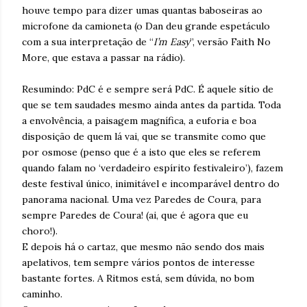
houve tempo para dizer umas quantas baboseiras ao
microfone da camioneta (o Dan deu grande espetáculo
com a sua interpretação de “
I’m Easy
”, versão Faith No
More, que estava a passar na rádio).
Resumindo: PdC é e sempre será PdC. É aquele sítio de
que se tem saudades mesmo ainda antes da partida. Toda
a envolvência, a paisagem magnífica, a euforia e boa
disposição de quem lá vai, que se transmite como que
por osmose (penso que é a isto que eles se referem
quando falam no ‘verdadeiro espírito festivaleiro’), fazem
deste festival único, inimitável e incomparável dentro do
panorama nacional. Uma vez Paredes de Coura, para
sempre Paredes de Coura! (ai, que é agora que eu
choro!).
E depois há o cartaz, que mesmo não sendo dos mais
apelativos, tem sempre vários pontos de interesse
bastante fortes. A Ritmos está, sem dúvida, no bom
caminho.