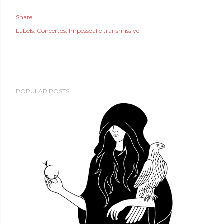
Share
Labels:
Concertos
Impessoal e transmissível
POPULAR POSTS