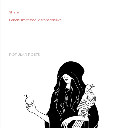
Share
Labels:
Impessoal e transmissível
POPULAR POSTS