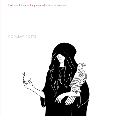
Labels:
Discos
Impessoal e transmissível
POPULAR POSTS