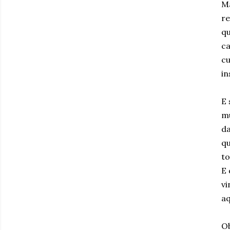
Ma
re
qu
ca
cu
in
E 
mu
da
qu
to
E 
vi
aq
Ob