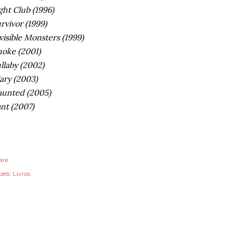
ght Club (1996)
rvivor (1999)
visible Monsters (1999)
oke (2001)
llaby (2002)
ary (2003)
unted (2005)
nt (2007)
are
els:
Livros