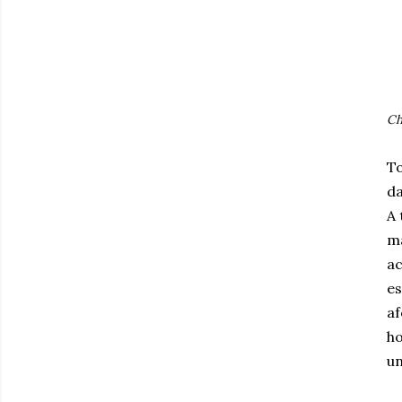
Ch
To
d
A 
ma
ac
es
af
ho
un