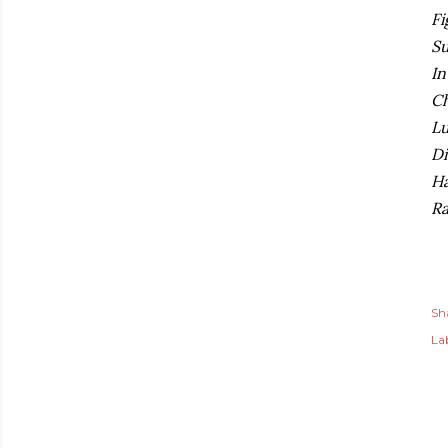
Fi
Su
In
Ch
Lu
Di
Ha
Ra
Sh
Lab