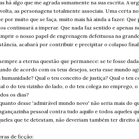
s há algo que me agrada sumamente na sua escrita. A urg
volta, as personagens totalmente associais. Uma certa no
e por muito que se faça, muito mais há ainda a fazer. Que 
os continuará a imperar. Que nada faz sentido e apenas n
mprir o nosso papel de engrenagem defeituosa na grande
stância, acabará por contribuir e precipitar o colapso final
sempre a eterna questão que permanece: se te fosse dada a
ndo de acordo com os teus desejos, seria esse mundo agr
 humanidade? Qual o teu conceito de justiça? Qual o teu c
al o do teu vizinho do lado, o do teu colega no emprego, 
dos os dias?
quanto desse 'admirável mundo novo' não seria mais do q
ngançazinha pessoal contra tudo aquilo e todos aqueles q
ueles que te detestam, não deveriam também ter direito 
ras de ficção: